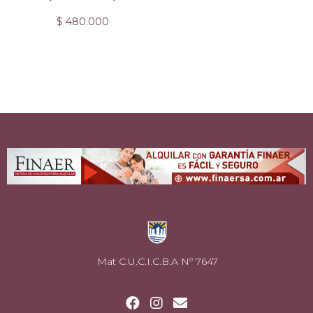
$
480.000
Mat C.U.C.I.C.B.A Nº 7647