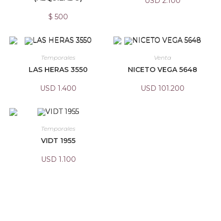
USD
2.100
$
500
Temporales
Venta
LAS HERAS 3550
NICETO VEGA 5648
USD
1.400
USD
101.200
Temporales
VIDT 1955
USD
1.100