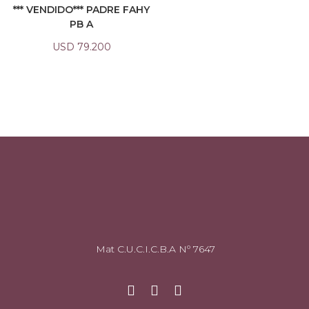
*** VENDIDO*** PADRE FAHY
PB A
USD
79.200
Mat C.U.C.I.C.B.A Nº 7647